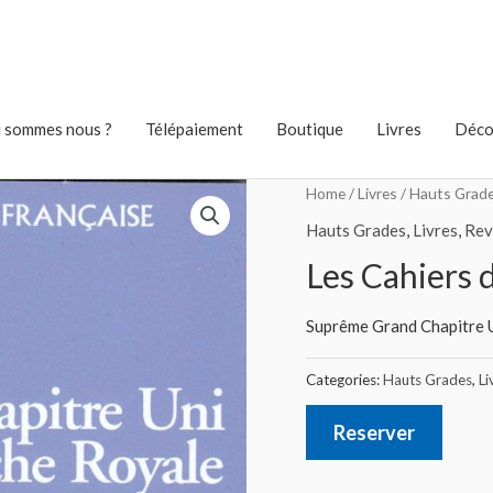
 sommes nous ?
Télépaiement
Boutique
Livres
Déco
Home
/
Livres
/
Hauts Grad
Hauts Grades
,
Livres
,
Rev
Les Cahiers 
Suprême Grand Chapitre U
Categories:
Hauts Grades
,
Li
Reserver