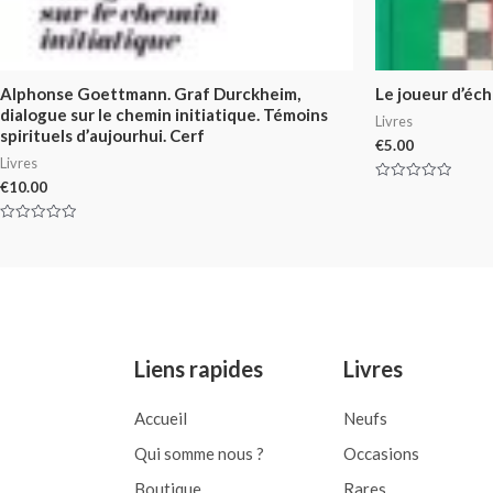
Alphonse Goettmann. Graf Durckheim,
Le joueur d’éc
dialogue sur le chemin initiatique. Témoins
Livres
spirituels d’aujourhui. Cerf
€
5.00
Livres
€
10.00
Rated
0
out
of
Rated
5
0
out
of
5
Liens rapides
Livres
Accueil
Neufs
Qui somme nous ?
Occasions
Boutique
Rares