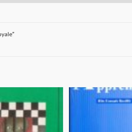
oyale”