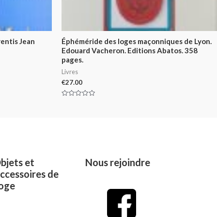
rentis Jean
Éphéméride des loges maçonniques de Lyon.
Edouard Vacheron. Editions Abatos. 358
pages.
Livres
€
27.00
Rated
0
out
of
5
bjets et
Nous rejoindre
ccessoires de
oge