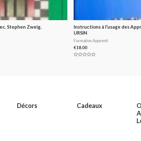
hec. Stephen Zweig.
Instructions à l’usage des App
URSIN
Formation Apprenti
€
18.00
Rated
0
out
of
5
Décors
Cadeaux
O
A
L