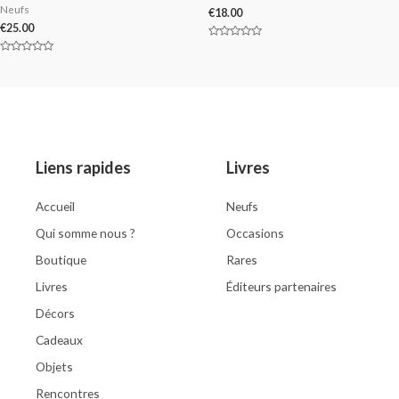
Neufs
€
18.00
€
25.00
Rated
0
Rated
out
0
of
out
5
of
5
Liens rapides
Livres
Accueil
Neufs
Qui somme nous ?
Occasions
Boutique
Rares
Livres
Éditeurs partenaires
Décors
Cadeaux
Objets
Rencontres