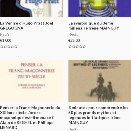
La Venise d’Hugo Pratt Joël
La symbolique du 3ème
GREGOGNA
millénaire Irène MAINGUY
Neufs
Neufs
€
17.00
€
25.00
Rated
Rated
0
0
out
out
of
of
5
5
Penser la Franc-Maçonnerie du
3 minutes pour comprendre les
XXIème siècle L’ordre
50 plus grands mythes et
maçonnique est-il menacé ?
légendes initiatiques Irène
Alain de KEGHEL et Philippe
MAINGUY
LIENARD
Neufs