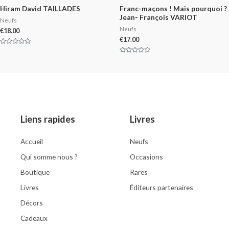
Hiram David TAILLADES
Franc-maçons ! Mais pourquoi ?
Jean- François VARIOT
Neufs
Neufs
€
18.00
€
17.00
Rated
0
Rated
out
0
of
out
5
of
5
Liens rapides
Livres
Accueil
Neufs
Qui somme nous ?
Occasions
Boutique
Rares
Livres
Éditeurs partenaires
Décors
Cadeaux