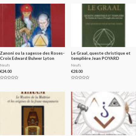
Zanoni ou la sagesse des Roses-
Le Graal, queste christique et
Croix Edward Bulwer Lyton
templière Jean POYARD
Neufs
Neufs
€
24.00
€
28.00
Rated
Rated
0
0
out
out
of
of
5
5