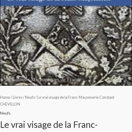
Home
/
Livres
/
Neufs
/ Le vrai visage de la Franc-Maçonnerie Constant
CHEVILLON
Neufs
Le vrai visage de la Franc-