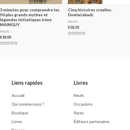
3 minutes pour comprendre les
Cinq histoires cruelles.
50 plus grands mythes et
Dowlatabadi.
légendes initiatiques Irène
Neufs
MAINGUY
€
18.30
Neufs
€
18.00
Rated
0
out
of
Rated
5
0
out
of
5
Liens rapides
Livres
Accueil
Neufs
Qui somme nous ?
Occasions
Boutique
Rares
Livres
Éditeurs partenaires