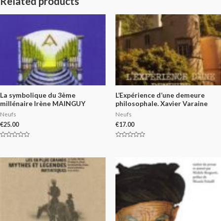
Related products
La symbolique du 3ème
L’Expérience d’une demeure
millénaire Irène MAINGUY
philosophale. Xavier Varaine
Neufs
Neufs
€
25.00
€
17.00
Rated
Rated
0
0
out
out
of
of
5
5