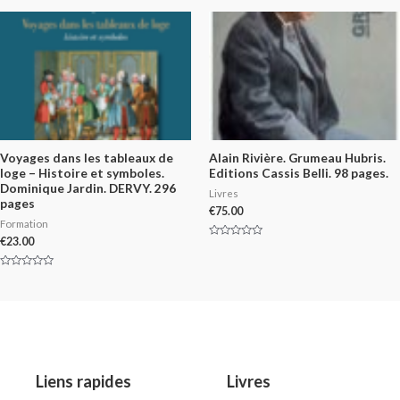
out
of
5
Voyages dans les tableaux de
Alain Rivière. Grumeau Hubris.
loge – Histoire et symboles.
Editions Cassis Belli. 98 pages.
Dominique Jardin. DERVY. 296
Livres
pages
€
75.00
Formation
€
23.00
Rated
0
out
of
Rated
5
0
out
of
5
Liens rapides
Livres