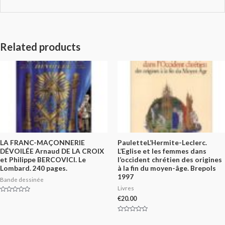
Related products
LA FRANC-MAÇONNERIE
PauletteL’Hermite-Leclerc.
DÉVOILÉE Arnaud DE LA CROIX
L’Eglise et les femmes dans
et Philippe BERCOVICI. Le
l’occident chrétien des origines
Lombard. 240 pages.
à la fin du moyen-âge. Brepols
1997
Bande dessinée
Livres
Rated
€
20.00
0
out
of
Rated
5
0