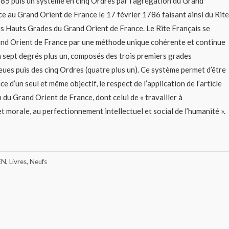
85 puis un système en cinq Ordres par l’agrégation du Grand
e au Grand Orient de France le 17 février 1786 faisant ainsi du Rite
 des Hauts Grades du Grand Orient de France. Le Rite Français se
and Orient de France par une méthode unique cohérente et continue
 sept degrés plus un, composés des trois premiers grades
ues puis des cinq Ordres (quatre plus un). Ce système permet d’être
ce d’un seul et même objectif, le respect de l’application de l’article
 du Grand Orient de France, dont celui de « travailler à
et morale, au perfectionnement intellectuel et social de l’humanité ».
EN
,
Livres
,
Neufs