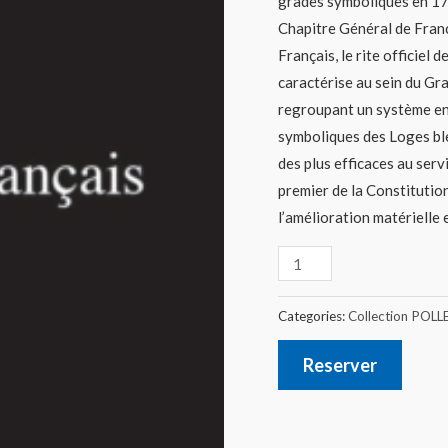
grades symboliques en 17
Chapitre Général de Franc
Français, le rite officiel
caractérise au sein du Gr
regroupant un système en
symboliques des Loges ble
des plus efficaces au servi
premier de la Constitution
l’amélioration matérielle 
Categories:
Collection POLL
Reserver