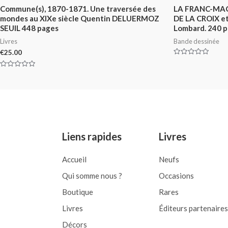
Commune(s), 1870-1871. Une traversée des
LA FRANC-MAÇ
mondes au XIXe siècle Quentin DELUERMOZ
DE LA CROIX et
SEUIL 448 pages
Lombard. 240 p
Livres
Bande dessinée
€
25.00
Rated
0
Rated
out
0
of
out
5
of
5
Liens rapides
Livres
Accueil
Neufs
Qui somme nous ?
Occasions
Boutique
Rares
Livres
Éditeurs partenaires
Décors