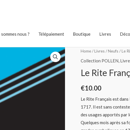
 sommes nous ?
Télépaiement
Boutique
Livres
Déco
Home
/
Livres
/
Neufs
/ Le R
Collection POLLEN
,
Livre
Le Rite Fran
€
10.00
Le Rite Français est dans
1717. Il est sans conteste 
des usages apportés par l
Quelques mois après sa fo