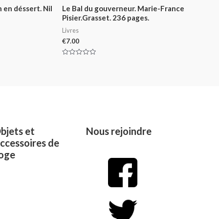
en déssert. Nil
Le Bal du gouverneur. Marie-France
Pisier.Grasset. 236 pages.
Livres
€
7.00
Rated
0
out
of
5
bjets et
Nous rejoindre
ccessoires de
oge