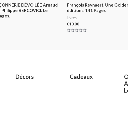
ONNERIE DÉVOILÉE Arnaud
François Reynaert. Une Golden 
 Philippe BERCOVICI. Le
éditions. 141 Pages
ages.
Livres
€
10.00
Rated
0
out
of
5
Décors
Cadeaux
O
A
L