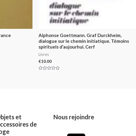
rance
Alphonse Goettmann. Graf Durckheim,
dialogue sur le chemin initiatique. Témoins
spirituels d’aujourhui. Cerf
Livres
€
10.00
Rated
0
out
of
5
bjets et
Nous rejoindre
ccessoires de
oge