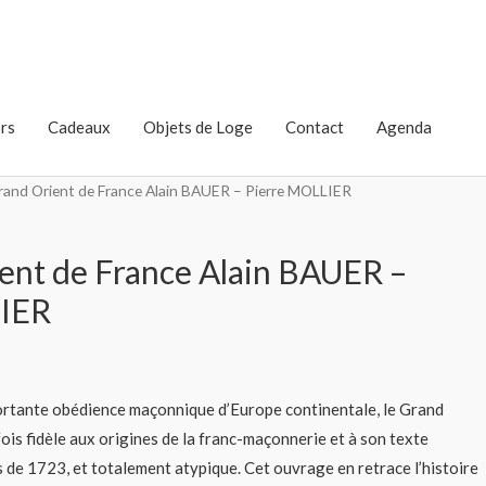
rs
Cadeaux
Objets de Loge
Contact
Agenda
rand Orient de France Alain BAUER – Pierre MOLLIER
ent de France Alain BAUER –
LIER
portante obédience maçonnique d’Europe continentale, le Grand
fois fidèle aux origines de la franc-maçonnerie et à son texte
s de 1723, et totalement atypique. Cet ouvrage en retrace l’histoire