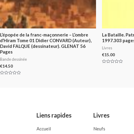
L’épopée de la franc-maçonnerie – L’ombre
La Bataille. Pa
d’Hiram Tome 01 Didier CONVARD (Auteur),
1997.303 pages
David FALQUE (dessinateur). GLENAT 56
Livres
Pages
€
15.00
Bande dessinée
€
14.50
Rated
0
out
of
Rated
5
0
out
of
5
Liens rapides
Livres
Accueil
Neufs