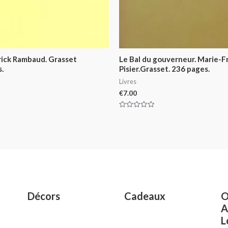
trick Rambaud. Grasset
Le Bal du gouverneur. Marie-F
.
Pisier.Grasset. 236 pages.
Livres
€
7.00
Rated
0
out
of
5
Décors
Cadeaux
O
A
L