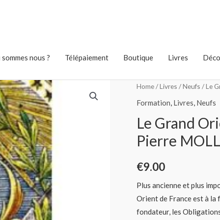
 sommes nous ?
Télépaiement
Boutique
Livres
Déco
Home
/
Livres
/
Neufs
/ Le G
Formation
,
Livres
,
Neufs
Le Grand Ori
Pierre MOL
€
9.00
Plus ancienne et plus im
Orient de France est à la 
fondateur, les Obligation