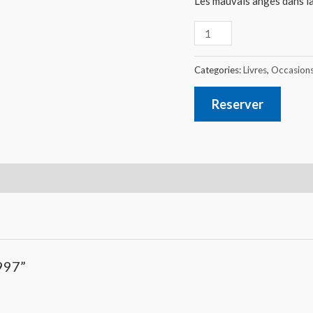
Les mauvais anges dans la
Categories:
Livres
,
Occasion
Reserver
1997”