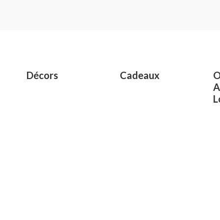
Rated
0
out
of
5
Décors
Cadeaux
O
A
L