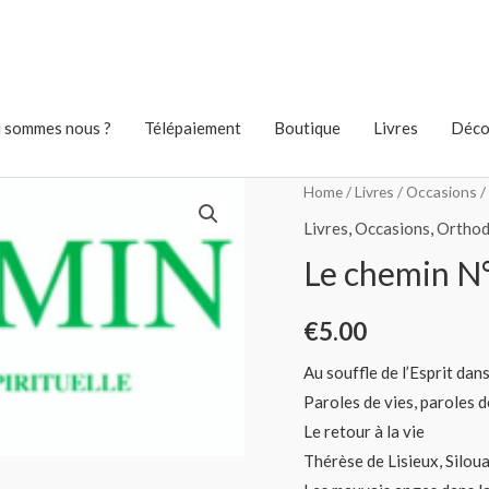
 sommes nous ?
Télépaiement
Boutique
Livres
Déco
Home
/
Livres
/
Occasions
/
Livres
,
Occasions
,
Ortho
Le chemin N
€
5.00
Au souffle de l’Esprit dan
Paroles de vies, paroles 
Le retour à la vie
Thérèse de Lisieux, Siloua