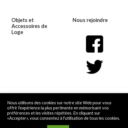
Objets et
Nous rejoindre
Accessoires de
Loge
Copyright © 2026 L&D
Nous utilisons des cookies sur notre site Web pour vous
offrir l'expérience la plus pertinente en mémorisant vos
préférences et les visites répétées. En cliquant sur
Powered by L&D
«Accepter», vous consentez à l'utilisation de tous les cookies.
Conditions Générales de Vente