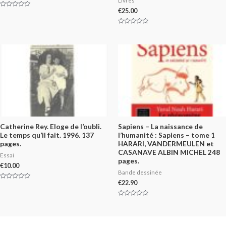
Livres
€
25.00
Rated
0
out
of
Rated
5
0
out
of
5
Catherine Rey. Eloge de l’oubli.
Sapiens – La naissance de
Le temps qu’il fait. 1996. 137
l’humanité : Sapiens – tome 1
pages.
HARARI, VANDERMEULEN et
CASANAVE ALBIN MICHEL 248
Essai
pages.
€
10.00
Bande dessinée
€
22.90
Rated
0
out
of
Rated
5
0
out
of
5