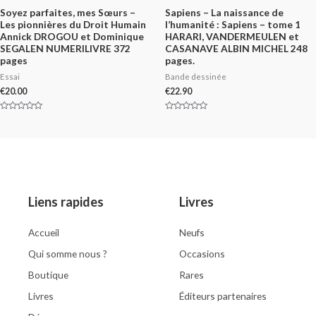
Soyez parfaites, mes Sœurs –
Sapiens – La naissance de
Les pionnières du Droit Humain
l’humanité : Sapiens – tome 1
Annick DROGOU et Dominique
HARARI, VANDERMEULEN et
SEGALEN NUMERILIVRE 372
CASANAVE ALBIN MICHEL 248
pages
pages.
Essai
Bande dessinée
€
20.00
€
22.90
Rated
Rated
0
0
out
out
of
of
5
5
Liens rapides
Livres
Accueil
Neufs
Qui somme nous ?
Occasions
Boutique
Rares
Livres
Éditeurs partenaires