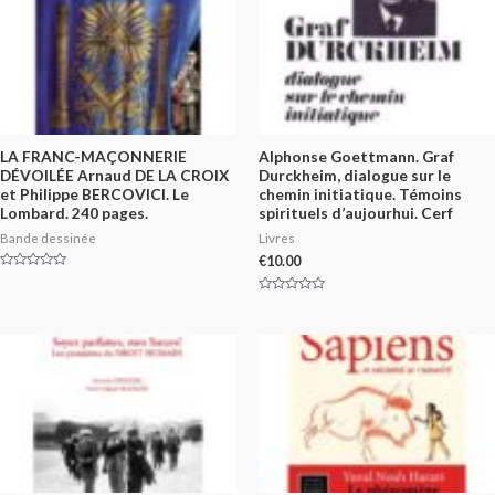
LA FRANC-MAÇONNERIE
Alphonse Goettmann. Graf
DÉVOILÉE Arnaud DE LA CROIX
Durckheim, dialogue sur le
et Philippe BERCOVICI. Le
chemin initiatique. Témoins
Lombard. 240 pages.
spirituels d’aujourhui. Cerf
Bande dessinée
Livres
€
10.00
Rated
0
out
Rated
of
0
5
out
of
5