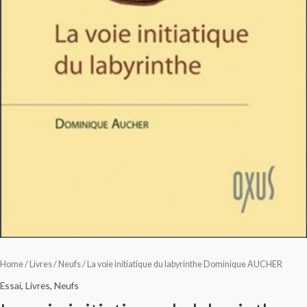
Home
/
Livres
/
Neufs
/ La voie initiatique du labyrinthe Dominique AUCHER
Essai
,
Livres
,
Neufs