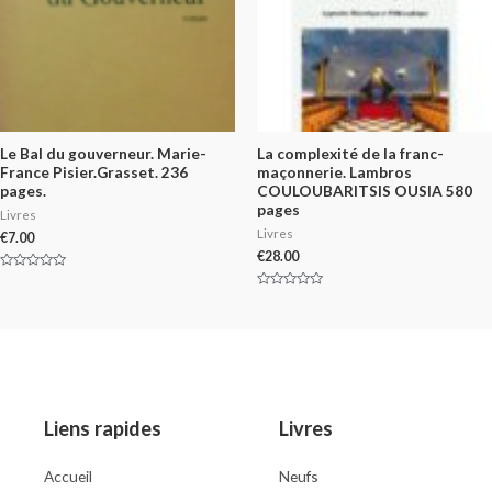
Le Bal du gouverneur. Marie-
La complexité de la franc-
France Pisier.Grasset. 236
maçonnerie. Lambros
pages.
COULOUBARITSIS OUSIA 580
pages
Livres
Livres
€
7.00
€
28.00
Rated
0
Rated
out
0
of
out
5
of
5
Liens rapides
Livres
Accueil
Neufs