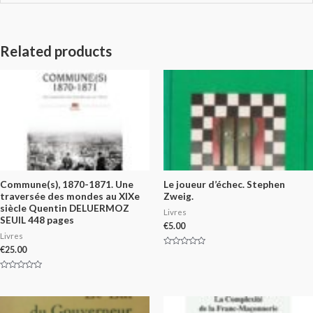
Related products
Commune(s), 1870-1871. Une
Le joueur d’échec. Stephen
traversée des mondes au XIXe
Zweig.
siècle Quentin DELUERMOZ
Livres
SEUIL 448 pages
€
5.00
Livres
€
25.00
Rated
0
out
of
Rated
5
0
out
of
5