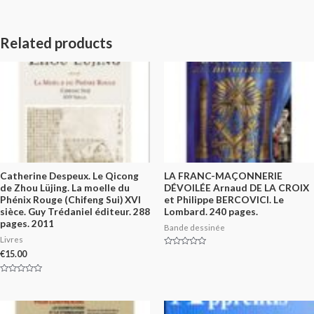
Related products
Catherine Despeux. Le Qicong
LA FRANC-MAÇONNERIE
de Zhou Lüjing. La moelle du
DÉVOILÉE Arnaud DE LA CROIX
Phénix Rouge (Chifeng Sui) XVI
et Philippe BERCOVICI. Le
sièce. Guy Trédaniel éditeur. 288
Lombard. 240 pages.
pages. 2011
Bande dessinée
Livres
Rated
€
15.00
0
out
of
Rated
5
0
out
of
5