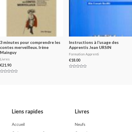
3 minutes pour comprendre les
Instructions à l’usage des
contes merveilleux. Irène
Apprentis Jean URSIN
Mainguy
Formation Apprenti
Livres
€
18.00
€
21.90
Rated
0
Rated
out
0
of
out
5
of
5
Liens rapides
Livres
Accueil
Neufs