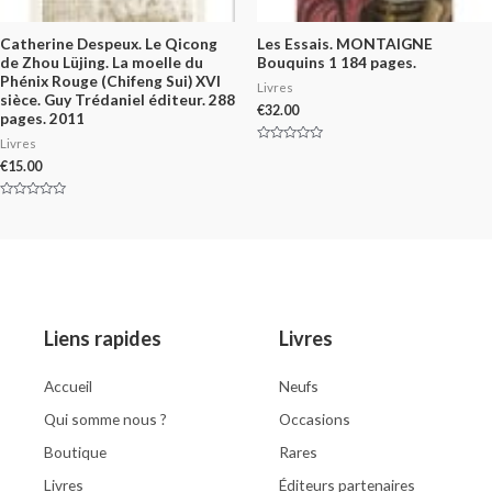
Catherine Despeux. Le Qicong
Les Essais. MONTAIGNE
de Zhou Lüjing. La moelle du
Bouquins 1 184 pages.
Phénix Rouge (Chifeng Sui) XVI
Livres
sièce. Guy Trédaniel éditeur. 288
€
32.00
pages. 2011
Livres
Rated
0
€
15.00
out
of
5
Rated
0
out
of
5
Liens rapides
Livres
Accueil
Neufs
Qui somme nous ?
Occasions
Boutique
Rares
Livres
Éditeurs partenaires