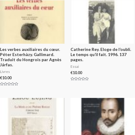
Les verbes auxiliaires du cœur.
Catherine Rey. Eloge de l’oubli.
Péter Esterhàzy. Gallimard.
Le temps qu’il fait. 1996. 137
Traduit du Hongrois par Agnès
pages.
Járfas.
Essai
Livres
€
10.00
€
10.00
Rated
0
Rated
out
0
of
out
5
of
5