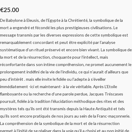
€
25.00
De Babylone à Eleusis, de l’Egypte à la Chrétienté, la symbolique de la
mort a engendré et fécondé les plus prestigieuses civilisations. Le
message transmis par les diverses expressions de cette symbolique est
remarquablement concordant et peut être explicité par l’analyse
systématique d’un rituel préservé et encore bien vivant. La symbolique de
la mort et de la résurrection, choquante pour l’intellect, mais
réconfortante dans son intime compréhension, ne promet aucunement le
prolongement indéfini de la vie de l’individu, ce qui n’aurait d’ailleurs que
peu d’intérêt . mais elle invite le fidèle ou l’adepte à s’éveiller
immédiatement -ici et maintenant- à la vie véritable. Après L’Etoile
flamboyante ou la recherche d’une parole perdue, Jacques Tréscases
poursuit, fidèle à la tradition l’élucidation méthodique des rites et des
mystères tels qu’ils ont été transmis depuis la Haute Antiquité et tels
qu’ils sont encore pratiqués de nos jours au sein de la Franc-maçonnerie.
La compréhension de la symbolique de la mort et de la résurrection
permet à l’initié de se réaliser dans la voie qu’il a choisi et au non initié de