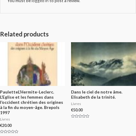
You must be
logged in
to post a review.
Related products
PauletteL’Hermite-Leclerc.
Dans le ciel de notre âme.
L’Eglise et les femmes dans
Elisabeth de la trinité.
l’occident chrétien des origines
Livres
à la fin du moyen-âge. Brepols
€
50.00
1997
Livres
Rated
0
€
20.00
out
of
5