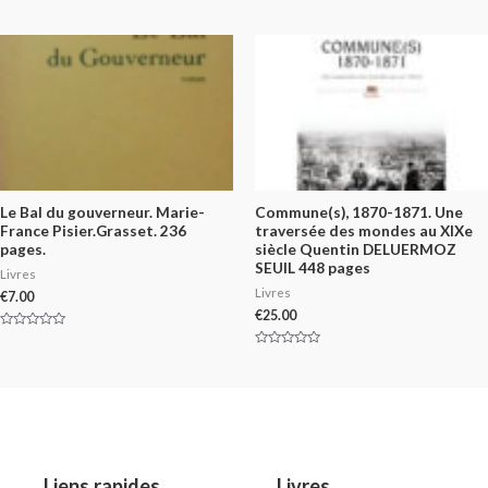
Rated
0
out
of
5
Le Bal du gouverneur. Marie-
Commune(s), 1870-1871. Une
France Pisier.Grasset. 236
traversée des mondes au XIXe
pages.
siècle Quentin DELUERMOZ
SEUIL 448 pages
Livres
Livres
€
7.00
€
25.00
Rated
0
Rated
out
0
of
out
5
of
5
Liens rapides
Livres