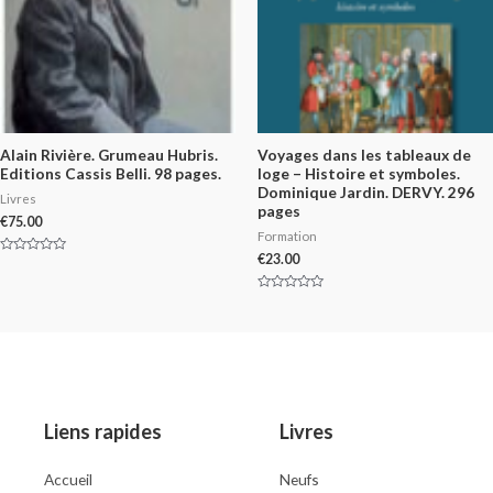
Alain Rivière. Grumeau Hubris.
Voyages dans les tableaux de
Editions Cassis Belli. 98 pages.
loge – Histoire et symboles.
Dominique Jardin. DERVY. 296
Livres
pages
€
75.00
Formation
€
23.00
Rated
0
out
of
Rated
5
0
out
of
5
Liens rapides
Livres
Accueil
Neufs