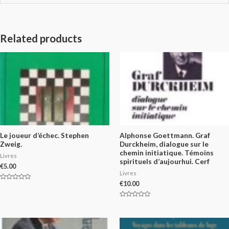
Related products
Le joueur d’échec. Stephen
Alphonse Goettmann. Graf
Zweig.
Durckheim, dialogue sur le
chemin initiatique. Témoins
Livres
spirituels d’aujourhui. Cerf
€
5.00
Livres
€
10.00
Rated
0
out
of
Rated
5
0
out
of
5