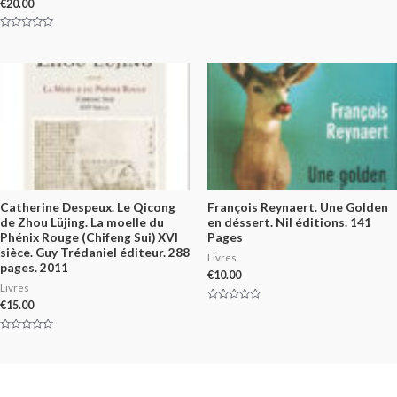
€
20.00
Rated
0
out
of
Rated
5
0
out
of
5
Catherine Despeux. Le Qicong
François Reynaert. Une Golden
de Zhou Lüjing. La moelle du
en déssert. Nil éditions. 141
Phénix Rouge (Chifeng Sui) XVI
Pages
sièce. Guy Trédaniel éditeur. 288
Livres
pages. 2011
€
10.00
Livres
€
15.00
Rated
0
out
of
Rated
5
0
out
of
5