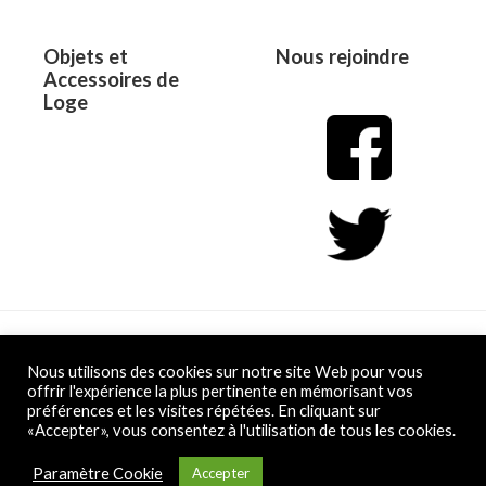
Objets et
Nous rejoindre
Accessoires de
Loge
Copyright © 2026 L&D
Nous utilisons des cookies sur notre site Web pour vous
offrir l'expérience la plus pertinente en mémorisant vos
préférences et les visites répétées. En cliquant sur
Powered by L&D
«Accepter», vous consentez à l'utilisation de tous les cookies.
Conditions Générales de Vente
Paramètre Cookie
Accepter