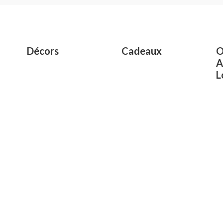
5
Décors
Cadeaux
O
A
L