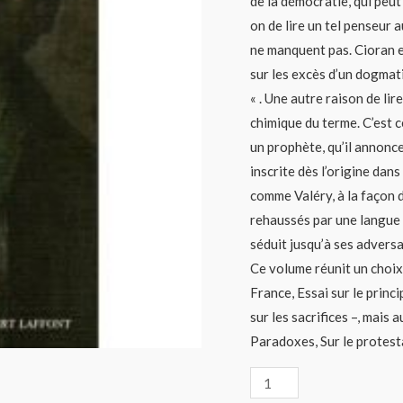
de la démocratie, qui peu
on de lire un tel penseur a
ne manquent pas. Cioran e
sur les excès d’un dogmati
« . Une autre raison de li
chimique du terme. C’est c
un prophète, qu’il annonc
inscrite dès l’origine dan
comme Valéry, à la façon d
rehaussés par une langue a
séduit jusqu’à ses adversa
Ce volume réunit un choix
France, Essai sur le prin
sur les sacrifices –, mais 
Paradoxes, Sur le protest