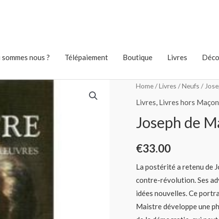
 sommes nous ?
Télépaiement
Boutique
Livres
Déco
Home
/
Livres
/
Neufs
/ Jose
Livres
,
Livres hors Maçon
Joseph de M
€
33.00
La postérité a retenu de J
contre-révolution. Ses ad
idées nouvelles. Ce portr
Maistre développe une phil