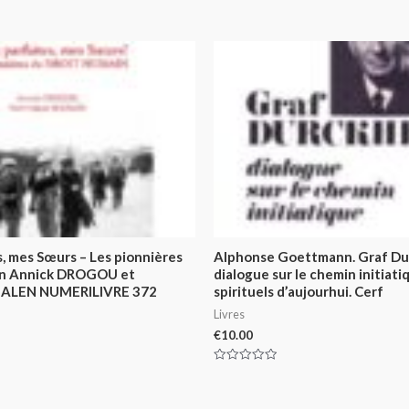
s, mes Sœurs – Les pionnières
Alphonse Goettmann. Graf Du
in Annick DROGOU et
dialogue sur le chemin initiat
GALEN NUMERILIVRE 372
spirituels d’aujourhui. Cerf
Livres
€
10.00
Rated
0
out
of