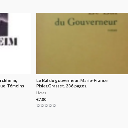
rckheim,
Le Bal du gouverneur. Marie-France
ique. Témoins
Pisier.Grasset. 236 pages.
Livres
€
7.00
Rated
0
out
of
5