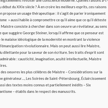
t légitimement révolter une conscience moderne. Quelles raisons a-t-
u début du XXIe siècle ? À en croire les meilleurs esprits, ces raisons
n propose un usage thérapeutique : il s’agit de parier ironiquement
sme » aussi habile à compromettre ce qu’il aime que ce qu’il déteste
re Maistre consiste à chercher dans son oeuvre un révélateur, au sens
e que suggère George Steiner, lorsqu’il affirme que ce penseur est
e le malaise idéologique de la modernité en montrant la violence
s l’émancipation révolutionnaire. Mais on peut aussi lire Maistre,
u dilettante pour la saveur de son écriture. Ses traits d’esprit sont
dmirable : causticité, imagination, acuité intellectuelle, Maistre
ires.
 des oeuvres les plus célèbres de Maistre – Considérations sur la
cipe générateur…, Les Soirées de Saint-Pétersbourg, Éclaircissement
aussi des textes moins connus et partiellement inédits – Six
antisme – établis dans le respect des manuscrits.