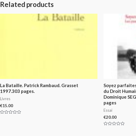
Related products
La Bataille. Patrick Rambaud. Grasset
Soyez parfaite
1997.303 pages.
du Droit Huma
Dominique SE
Livres
pages
€
15.00
Essai
€
20.00
Rated
0
out
of
Rated
5
0