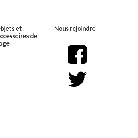
of
5
bjets et
Nous rejoindre
ccessoires de
oge