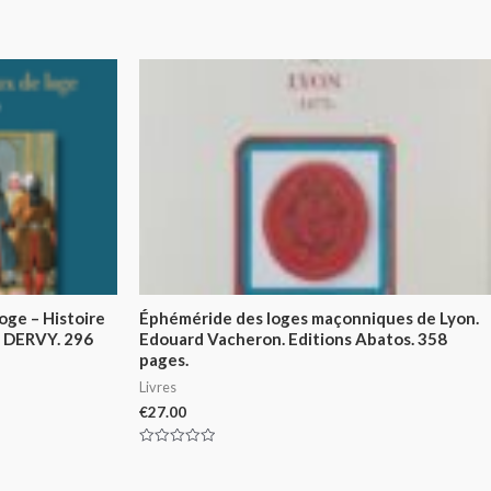
oge – Histoire
Éphéméride des loges maçonniques de Lyon.
. DERVY. 296
Edouard Vacheron. Editions Abatos. 358
pages.
Livres
€
27.00
Rated
0
out