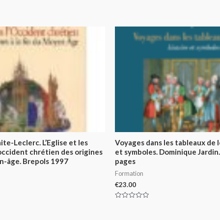
te-Leclerc. L’Eglise et les
Voyages dans les tableaux de l
occident chrétien des origines
et symboles. Dominique Jardin
en-âge. Brepols 1997
pages
Formation
€
23.00
Rated
0
out