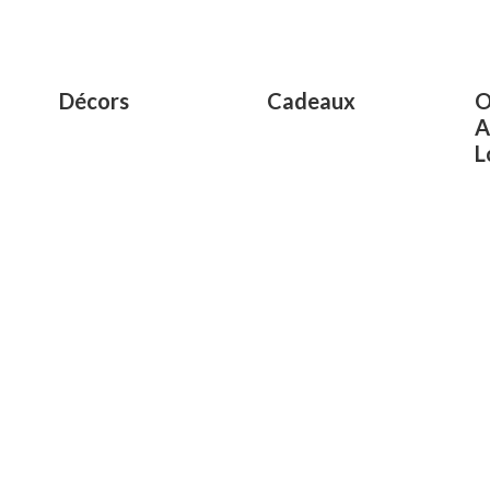
of
5
Décors
Cadeaux
O
A
L