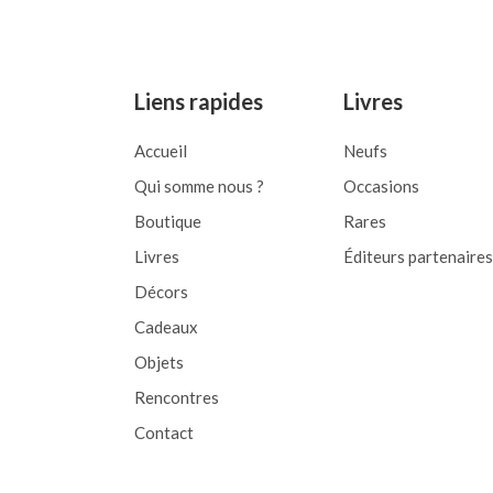
of
of
5
5
Liens rapides
Livres
Accueil
Neufs
Qui somme nous ?
Occasions
Boutique
Rares
Livres
Éditeurs partenaires
Décors
Cadeaux
Objets
Rencontres
Contact