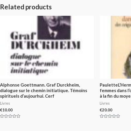
Related products
Alphonse Goettmann. Graf Durckheim,
PauletteL’Hermi
dialogue sur le chemin initiatique. Témoins
femmes dans l’
spirituels d’aujourhui. Cerf
à la fin du moy
Livres
Livres
€
10.00
€
20.00
Rated
Rated
0
0
out
out