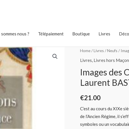
 sommes nous ?
Télépaiement
Boutique
Livres
Déco
Home
/
Livres
/
Neufs
/ Ima
Livres
,
Livres hors Maçon
Images des 
Laurent BA
€
21.00
C’est au cours du XIXe si
de l’Ancien Régime, il s’e
symboles ou un vocabulaire