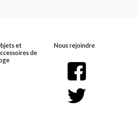
out
of
5
bjets et
Nous rejoindre
ccessoires de
oge