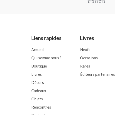
Rated
0
Rated
out
0
of
out
5
of
5
Liens rapides
Livres
Accueil
Neufs
Qui somme nous ?
Occasions
Boutique
Rares
Livres
Éditeurs partenaires
Décors
Cadeaux
Objets
Rencontres