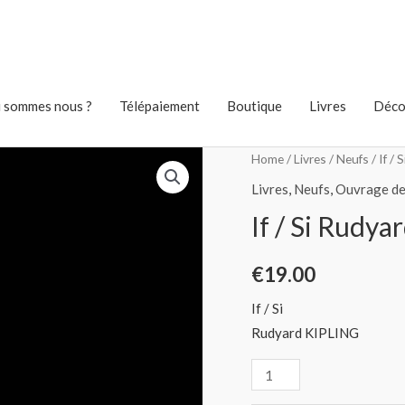
 sommes nous ?
Télépaiement
Boutique
Livres
Déco
Home
/
Livres
/
Neufs
/ If /
Livres
,
Neufs
,
Ouvrage de
If / Si Rudy
€
19.00
If / Si
Rudyard KIPLING