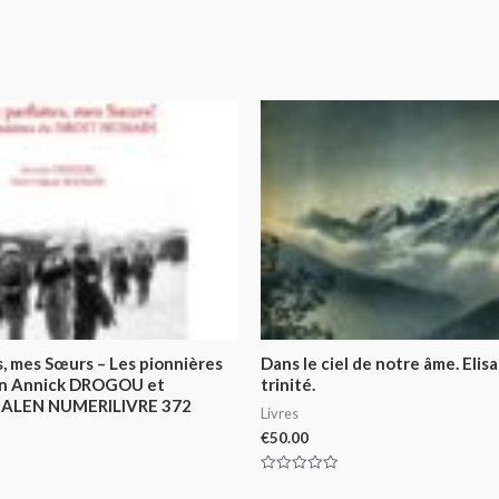
s, mes Sœurs – Les pionnières
Dans le ciel de notre âme. Elis
in Annick DROGOU et
trinité.
GALEN NUMERILIVRE 372
Livres
€
50.00
Rated
0