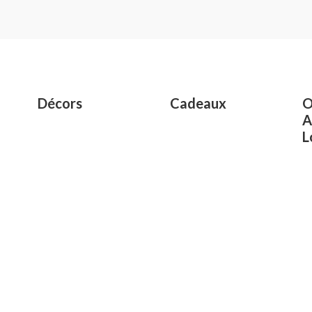
out
of
5
Décors
Cadeaux
O
A
L