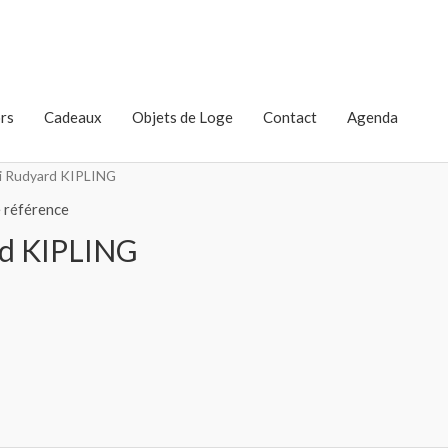
rs
Cadeaux
Objets de Loge
Contact
Agenda
 Si Rudyard KIPLING
 référence
ard KIPLING