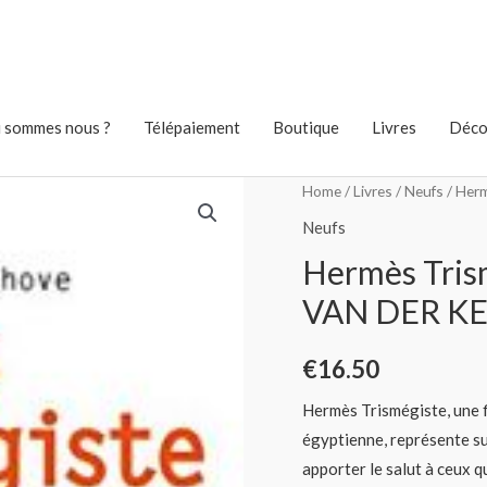
 sommes nous ?
Télépaiement
Boutique
Livres
Déco
Home
/
Livres
/
Neufs
/ Her
Neufs
Hermès Trism
VAN DER K
€
16.50
Hermès Trismégiste, une fig
égyptienne, représente su
apporter le salut à ceux q