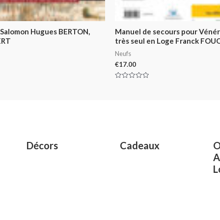
e Salomon Hugues BERTON,
Manuel de secours pour Véné
ERT
très seul en Loge Franck FO
Neufs
€
17.00
Rated
0
out
of
5
Décors
Cadeaux
O
A
L