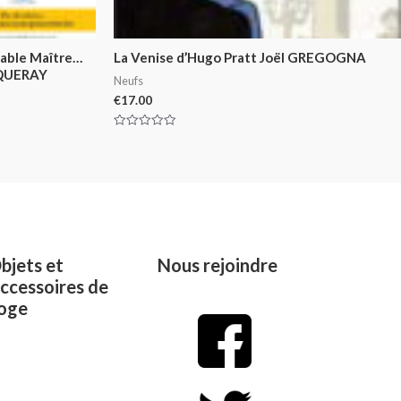
rable Maître…
La Venise d’Hugo Pratt Joël GREGOGNA
UQUERAY
Neufs
€
17.00
Rated
0
out
of
5
bjets et
Nous rejoindre
ccessoires de
oge