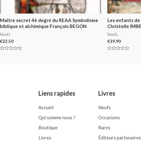
Maître secret 4è degré du REAA Symbolisme
Les enfants d
biblique et alchimique François BEGON
Christelle IMB
Neufs
Neufs
€
22.50
€
39.90
Rated
Rated
0
0
out
out
of
of
5
5
Liens rapides
Livres
Accueil
Neufs
Qui somme nous ?
Occasions
Boutique
Rares
Livres
Éditeurs partenaires