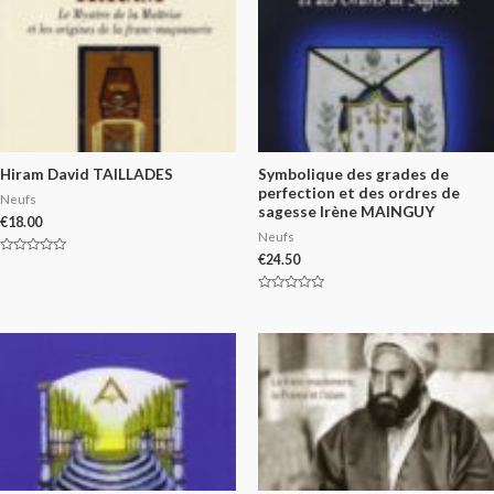
Hiram David TAILLADES
Symbolique des grades de
perfection et des ordres de
Neufs
sagesse Irène MAINGUY
€
18.00
Neufs
€
24.50
Rated
0
out
of
Rated
5
0
out
of
5