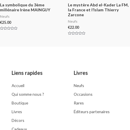
La symbolique du 3ème
Le mystère Abd el-Kader La FM,
millénaire Irène MAINGUY
la France et l’Islam Thierry
Zarcone
Neufs
Neufs
€
25.00
€
22.00
Rated
0
Rated
out
0
of
out
5
of
5
Liens rapides
Livres
Accueil
Neufs
Qui somme nous ?
Occasions
Boutique
Rares
Livres
Éditeurs partenaires
Décors
Cadeaux