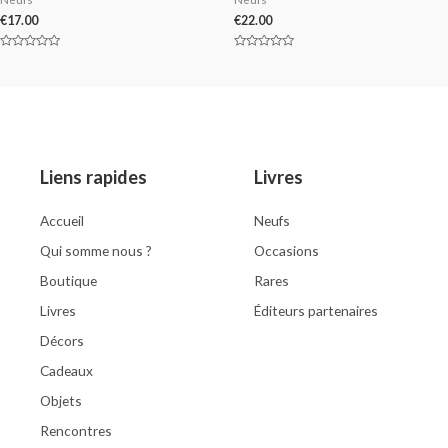
€
17.00
€
22.00
Rated
Rated
0
0
out
out
of
of
5
5
Liens rapides
Livres
Accueil
Neufs
Qui somme nous ?
Occasions
Boutique
Rares
Livres
Éditeurs partenaires
Décors
Cadeaux
Objets
Rencontres