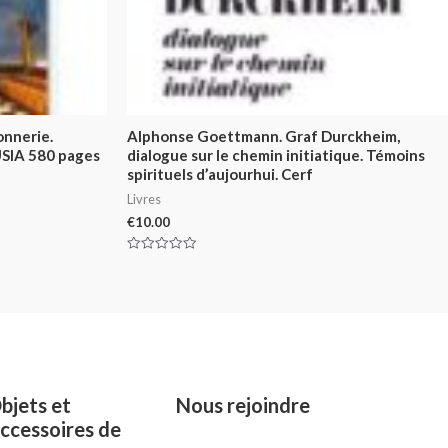
onnerie.
Alphonse Goettmann. Graf Durckheim,
SIA 580 pages
dialogue sur le chemin initiatique. Témoins
spirituels d’aujourhui. Cerf
Livres
€
10.00
Rated
0
out
of
5
bjets et
Nous rejoindre
ccessoires de