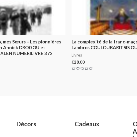
s, mes Sœurs – Les pionnières
La complexité de la franc-maç
in Annick DROGOU et
Lambros COULOUBARITSIS OU
GALEN NUMERILIVRE 372
Livres
€
28.00
Rated
0
out
of
5
Décors
Cadeaux
O
A