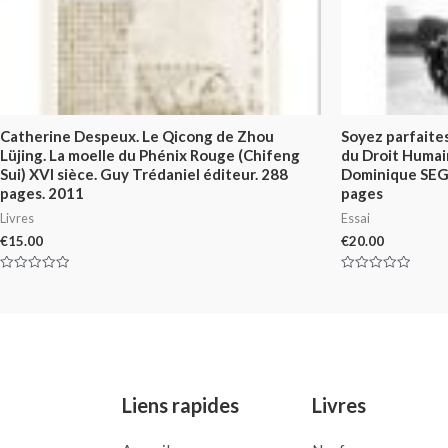
Catherine Despeux. Le Qicong de Zhou
Soyez parfaite
Lüjing. La moelle du Phénix Rouge (Chifeng
du Droit Huma
Sui) XVI sièce. Guy Trédaniel éditeur. 288
Dominique SE
pages. 2011
pages
Livres
Essai
€
15.00
€
20.00
Rated
Rated
0
0
out
out
of
of
5
5
Liens rapides
Livres