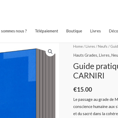
 sommes nous ?
Télépaiement
Boutique
Livres
Déco
Home
/
Livres
/
Neufs
/ Guid
Hauts Grades
,
Livres
,
Neu
Guide pratiq
CARNIRI
€
15.00
Le passage au grade de Maî
conscience humaine aux si
et du sacré dans la cohére