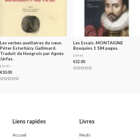
Les verbes auxiliaires du cœur.
Les Essais. MONTAIGNE
Péter Esterhàzy. Gallimard.
Bouquins 1 184 pages.
Traduit du Hongrois par Agnès
Livres
Járfas.
€
32.00
Livres
€
10.00
Rated
0
out
of
Rated
5
0
out
of
5
Liens rapides
Livres
Accueil
Neufs