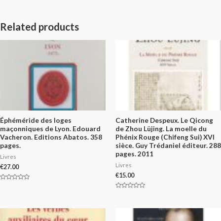
Related products
Éphéméride des loges
Catherine Despeux. Le Qicong
maçonniques de Lyon. Edouard
de Zhou Lüjing. La moelle du
Vacheron. Editions Abatos. 358
Phénix Rouge (Chifeng Sui) XVI
pages.
sièce. Guy Trédaniel éditeur. 288
pages. 2011
Livres
Livres
€
27.00
€
15.00
Rated
0
Rated
out
0
of
out
5
of
5