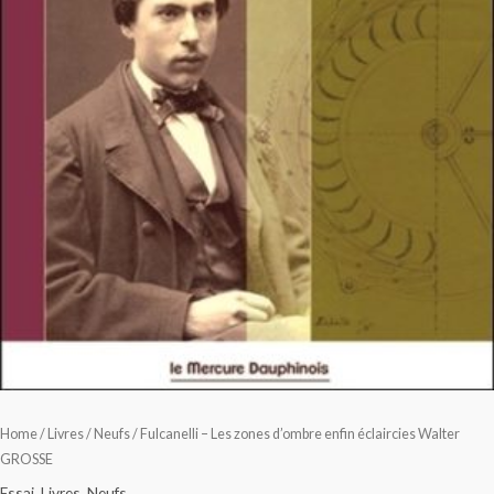
Home
/
Livres
/
Neufs
/ Fulcanelli – Les zones d’ombre enfin éclaircies Walter
GROSSE
Essai
,
Livres
,
Neufs