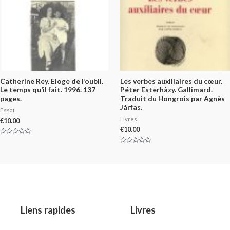
5
Catherine Rey. Eloge de l’oubli.
Les verbes auxiliaires du cœur.
Le temps qu’il fait. 1996. 137
Péter Esterhàzy. Gallimard.
pages.
Traduit du Hongrois par Agnès
Járfas.
Essai
Livres
€
10.00
€
10.00
Rated
0
Rated
out
0
of
out
5
of
5
Liens rapides
Livres