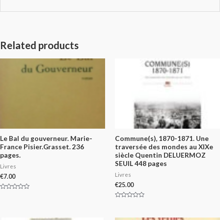
Related products
Le Bal du gouverneur. Marie-
Commune(s), 1870-1871. Une
France Pisier.Grasset. 236
traversée des mondes au XIXe
pages.
siècle Quentin DELUERMOZ
SEUIL 448 pages
Livres
Livres
€
7.00
€
25.00
Rated
0
Rated
out
0
of
out
5
of