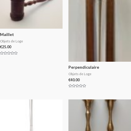
Maillet
Objets de Loge
€
25.00
Rated
0
out
Perpendiculaire
of
5
Objets de Loge
€
40.00
Rated
0
out
of
5