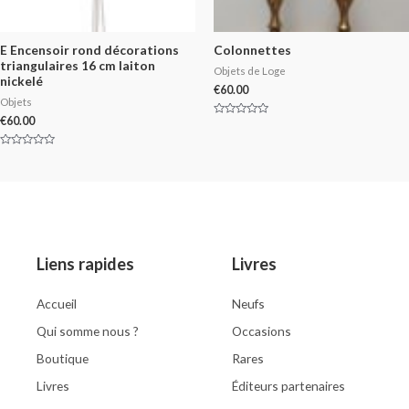
E Encensoir rond décorations
Colonnettes
triangulaires 16 cm laiton
Objets de Loge
nickelé
€
60.00
Objets
€
60.00
Rated
0
out
of
Rated
5
0
out
of
5
Liens rapides
Livres
Accueil
Neufs
Qui somme nous ?
Occasions
Boutique
Rares
Livres
Éditeurs partenaires