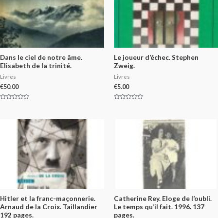
Dans le ciel de notre âme.
Le joueur d’échec. Stephen
Elisabeth de la trinité.
Zweig.
Livres
Livres
€
50.00
€
5.00
Rated
Rated
0
0
out
out
of
of
5
5
Hitler et la franc-maçonnerie.
Catherine Rey. Eloge de l’oubli.
Arnaud de la Croix. Taillandier
Le temps qu’il fait. 1996. 137
192 pages.
pages.