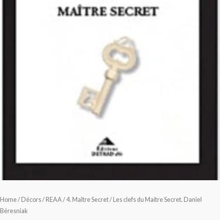
Home
/
Décors
/
REAA
/
4. Maître Secret
/ Les clefs du Maitre Secret. Daniel
Béresniak