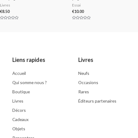
Livres
Essai
€
8.50
€
10.00
Rated
Rated
0
0
out
out
of
of
5
5
Liens rapides
Livres
Accueil
Neufs
Qui somme nous ?
Occasions
Boutique
Rares
Livres
Éditeurs partenaires
Décors
Cadeaux
Objets
Rencontres