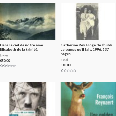
Dans le ciel de notre âme.
Catherine Rey. Eloge de l’oubli.
Elisabeth de la trinité.
Le temps qu’il fait. 1996. 137
pages.
Livres
Essai
€
50.00
€
10.00
Rated
0
Rated
out
0
of
out
5
of
5