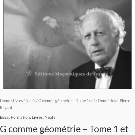
Home
/
Livres
/
Neufs
/ G comme géométrie – Tome 1 et 2 : Tome 1 Jean-Pierre
Bayard
Essai
,
Formation
,
Livres
,
Neufs
G comme géométrie – Tome 1 et