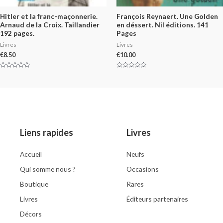
Hitler et la franc-maçonnerie.
François Reynaert. Une Golden
Arnaud de la Croix. Taillandier
en déssert. Nil éditions. 141
192 pages.
Pages
Livres
Livres
€
8.50
€
10.00
Rated
Rated
0
0
out
out
of
of
5
5
Liens rapides
Livres
Accueil
Neufs
Qui somme nous ?
Occasions
Boutique
Rares
Livres
Éditeurs partenaires
Décors