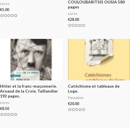
COULOUBARITSIS OUSIA 580
Livres
pages
€
5.00
Livres
€
28.00
Rated
0
out
of
Rated
5
0
out
of
5
Hitler et la franc-maçonnerie.
Catéchisme et tableaux de
Arnaud de la Croix. Taillandier
Loge.
192 pages.
Formation
Livres
€
20.00
€
8.50
Rated
0
Rated
out
0
of
out
5
of