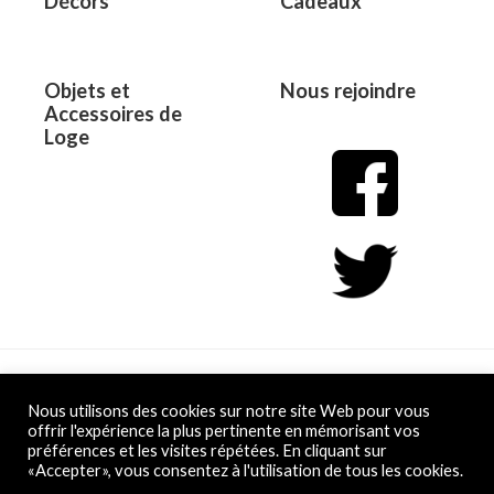
Décors
Cadeaux
Objets et
Nous rejoindre
Accessoires de
Loge
Copyright © 2026 L&D
Nous utilisons des cookies sur notre site Web pour vous
offrir l'expérience la plus pertinente en mémorisant vos
préférences et les visites répétées. En cliquant sur
Powered by L&D
«Accepter», vous consentez à l'utilisation de tous les cookies.