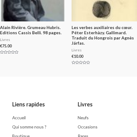
Alain Rivière. Grumeau Hubris.
Les verbes auxiliaires du cœur.
Editions Cassis Belli. 98 pages.
Péter Esterhàzy. Gallimard.
Traduit du Hongrois par Agnès
Livres
Járfas.
€
75.00
Livres
€
10.00
Rated
0
out
of
Rated
5
0
out
of
5
Liens rapides
Livres
Accueil
Neufs
Qui somme nous ?
Occasions
Boutique
Rares