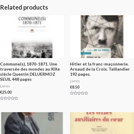
Related products
Commune(s), 1870-1871. Une
Hitler et la franc-maçonnerie.
traversée des mondes au XIXe
Arnaud de la Croix. Taillandier
siècle Quentin DELUERMOZ
192 pages.
SEUIL 448 pages
Livres
Livres
€
8.50
€
25.00
Rated
0
Rated
out
0
of
out
5
of
5