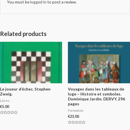
You must be
logged in
to post a review.
Related products
Le joueur d’échec. Stephen
Voyages dans les tableaux de
Zweig.
loge – Histoire et symboles.
Dominique Jardin. DERVY. 296
Livres
pages
€
5.00
Formation
€
23.00
Rated
0
out
of
Rated