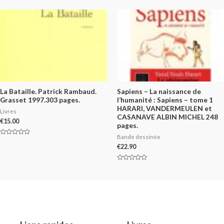
5
0
out
of
5
La Bataille. Patrick Rambaud.
Sapiens – La naissance de
Grasset 1997.303 pages.
l’humanité : Sapiens – tome 1
HARARI, VANDERMEULEN et
Livres
CASANAVE ALBIN MICHEL 248
€
15.00
pages.
Bande dessinée
Rated
0
€
22.90
out
of
5
Rated
0
out
of
5