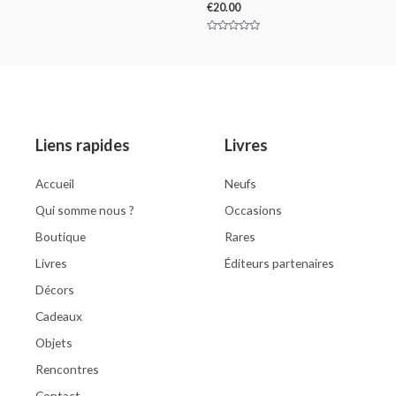
0
€
20.00
out
of
5
Rated
0
out
of
5
Liens rapides
Livres
Accueil
Neufs
Qui somme nous ?
Occasions
Boutique
Rares
Livres
Éditeurs partenaires
Décors
Cadeaux
Objets
Rencontres
Contact