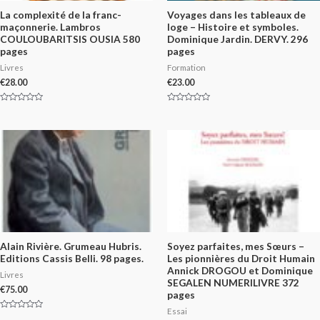
La complexité de la franc-
Voyages dans les tableaux de
maçonnerie. Lambros
loge – Histoire et symboles.
COULOUBARITSIS OUSIA 580
Dominique Jardin. DERVY. 296
pages
pages
Livres
Formation
€
28.00
€
23.00
Rated
Rated
0
0
out
out
of
of
5
5
Alain Rivière. Grumeau Hubris.
Soyez parfaites, mes Sœurs –
Editions Cassis Belli. 98 pages.
Les pionnières du Droit Humain
Annick DROGOU et Dominique
Livres
SEGALEN NUMERILIVRE 372
€
75.00
pages
Essai
Rated