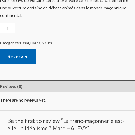
Dans le pays de Voltaire, cette thèse, voire ce » brûlot « , va permettre
une ouverture certaine de débats animés dans le monde maçonnique
continental.
Categories:
Essai
,
Livres
,
Neufs
Reserver
Reviews (0)
There are no reviews yet.
Be the first to review “La franc-maçonnerie est-
elle un idéalisme ? Marc HALEVY”