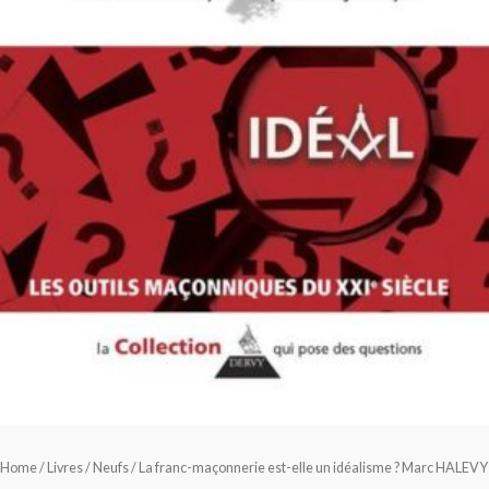
Home
/
Livres
/
Neufs
/ La franc-maçonnerie est-elle un idéalisme ? Marc HALEVY