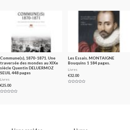
5
Rated
0
out
of
5
Commune(s), 1870-1871. Une
Les Essais. MONTAIGNE
traversée des mondes au XIXe
Bouquins 1 184 pages.
siècle Quentin DELUERMOZ
Livres
SEUIL 448 pages
€
32.00
Livres
€
25.00
Rated
0
out
of
Rated
5
0
out
of
5