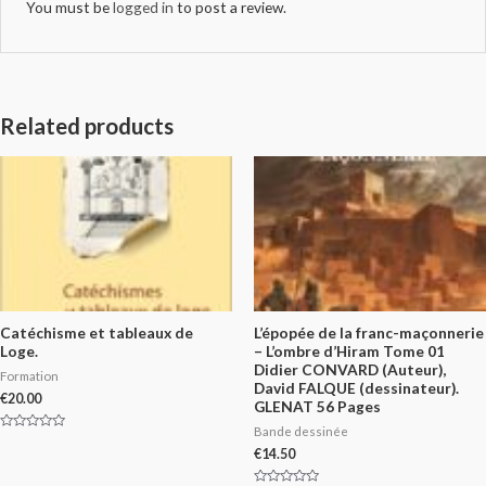
You must be
logged in
to post a review.
Related products
Catéchisme et tableaux de
L’épopée de la franc-maçonnerie
Loge.
– L’ombre d’Hiram Tome 01
Didier CONVARD (Auteur),
Formation
David FALQUE (dessinateur).
€
20.00
GLENAT 56 Pages
Bande dessinée
Rated
0
€
14.50
out
of