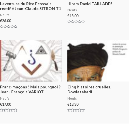
L’aventure du Rite Ecossais
Hiram David TAILLADES
rectifié Jean-Claude SITBON T1
Neufs
Neufs
€
18.00
€
26.00
Rated
0
Rated
out
0
of
out
5
of
5
Franc-maçons ! Mais pourquoi ?
Cinq histoires cruelles.
Jean- François VARIOT
Dowlatabadi.
Neufs
Neufs
€
17.00
€
18.30
Rated
Rated
0
0
out
out
of
of
5
5