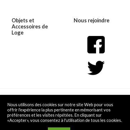
Objets et
Nous rejoindre
Accessoires de
Loge
Copyright © 2026 L&D
Nous utilisons des cookies sur notre site Web pour vous
offrir l'expérience la plus pertinente en mémorisant vos
préférences et les visites répétées. En cliquant sur
Powered by L&D
«Accepter», vous consentez à l'utilisation de tous les cookies.
Conditions Générales de Vente