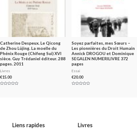
Catherine Despeux. Le Qicong
Soyez parfaites, mes Sœurs –
de Zhou Lüjing. La moelle du
Les pionnières du Droit Humain
Phénix Rouge (Chifeng Sui) XVI
Annick DROGOU et Dominique
sièce. Guy Trédaniel éditeur. 288
SEGALEN NUMERILIVRE 372
pages. 2011
pages
Livres
Essai
€
15.00
€
20.00
Rated
Rated
0
0
out
out
of
of
5
5
Liens rapides
Livres