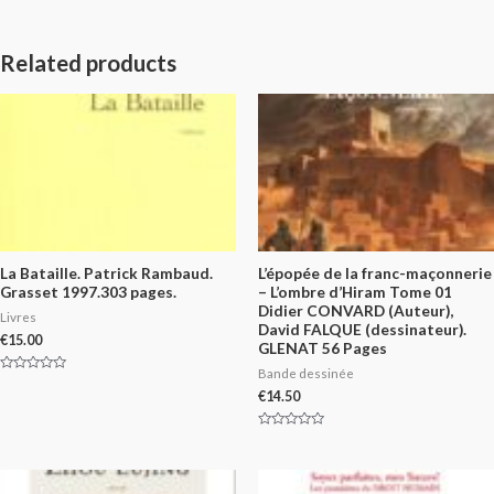
Related products
La Bataille. Patrick Rambaud.
L’épopée de la franc-maçonnerie
Grasset 1997.303 pages.
– L’ombre d’Hiram Tome 01
Didier CONVARD (Auteur),
Livres
David FALQUE (dessinateur).
€
15.00
GLENAT 56 Pages
Bande dessinée
Rated
0
€
14.50
out
of
5
Rated
0
out
of
5