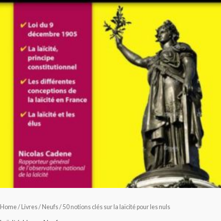
Home
/
Livres
/
Neufs
/ 50 notions clés sur la laïcité pour les nuls