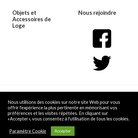
Objets et
Nous rejoindre
Accessoires de
Loge
Copyright © 2026 L&D
Nous utilisons des cookies sur notre site Web pour vous
offrir l'expérience la plus pertinente en mémorisant vos
préférences et les visites répétées. En cliquant sur
Powered by L&D
«Accepter», vous consentez à l'utilisation de tous les cookies.
Conditions Générales de Vente
Paramètre Cookie
Accepter