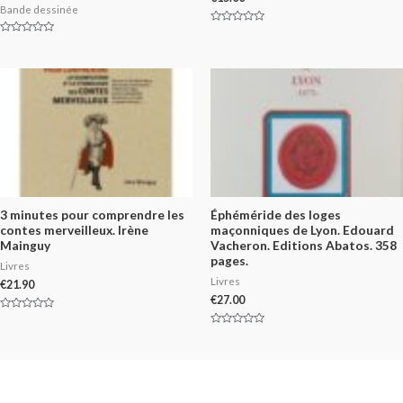
Bande dessinée
Rated
0
Rated
out
0
of
out
5
of
5
3 minutes pour comprendre les
Éphéméride des loges
contes merveilleux. Irène
maçonniques de Lyon. Edouard
Mainguy
Vacheron. Editions Abatos. 358
pages.
Livres
Livres
€
21.90
€
27.00
Rated
0
Rated
out
0
of
out
5
of
5