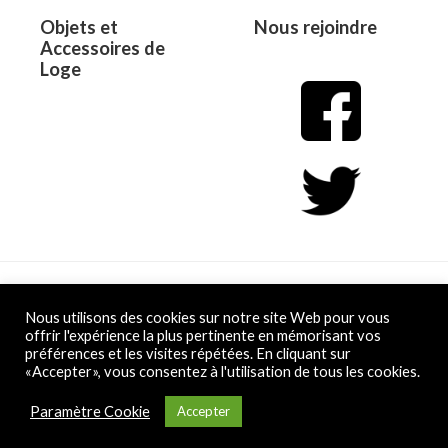
Objets et
Nous rejoindre
Accessoires de
Loge
Copyright © 2026 L&D
Nous utilisons des cookies sur notre site Web pour vous
offrir l'expérience la plus pertinente en mémorisant vos
préférences et les visites répétées. En cliquant sur
Powered by L&D
«Accepter», vous consentez à l'utilisation de tous les cookies.
Conditions Générales de Vente
Paramètre Cookie
Accepter