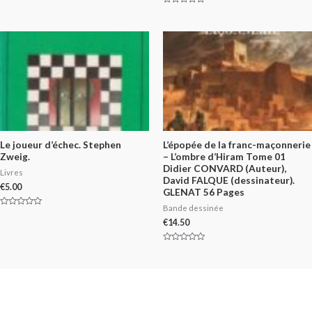
out
of
Rated
5
0
out
of
5
Le joueur d’échec. Stephen
L’épopée de la franc-maçonnerie
Zweig.
– L’ombre d’Hiram Tome 01
Didier CONVARD (Auteur),
Livres
David FALQUE (dessinateur).
€
5.00
GLENAT 56 Pages
Bande dessinée
Rated
0
€
14.50
out
of
5
Rated
0
out
of
5