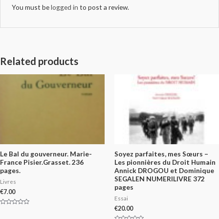
You must be
logged in
to post a review.
Related products
Le Bal du gouverneur. Marie-
Soyez parfaites, mes Sœurs –
France Pisier.Grasset. 236
Les pionnières du Droit Humain
pages.
Annick DROGOU et Dominique
SEGALEN NUMERILIVRE 372
Livres
pages
€
7.00
Essai
€
20.00
Rated
0