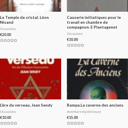
Le Temple de cristal. Léon
Causerie initiatiques pour le
Nisand
travail en chambre de
compagnon. E Plantagenet
Occasions
Occasions
€
20.00
€
10.00
Rated
0
Rated
out
0
of
out
5
of
5
L’ère du verseau. Jean Sendy
Rampa.La caverne des anciens
Occasions
Aventure mystérieuse
€
10.00
€
15.00