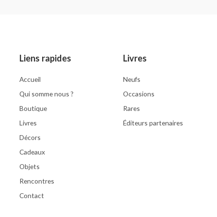
Rated
Rated
0
0
out
out
of
of
5
5
Liens rapides
Livres
Accueil
Neufs
Qui somme nous ?
Occasions
Boutique
Rares
Livres
Éditeurs partenaires
Décors
Cadeaux
Objets
Rencontres
Contact