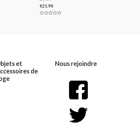
€
21.90
Rated
0
out
of
5
bjets et
Nous rejoindre
ccessoires de
oge