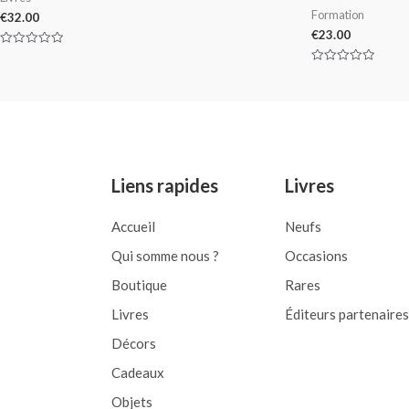
Formation
€
32.00
€
23.00
Rated
0
Rated
out
0
of
out
5
of
5
Liens rapides
Livres
Accueil
Neufs
Qui somme nous ?
Occasions
Boutique
Rares
Livres
Éditeurs partenaires
Décors
Cadeaux
Objets