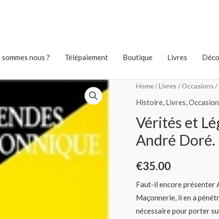
 sommes nous ?
Télépaiement
Boutique
Livres
Déco
Home
/
Livres
/
Occasions
/
Histoire
,
Livres
,
Occasion
Vérités et L
André Doré.
€
35.00
Faut-il encore présenter 
Maçonnerie, il en a pénétr
nécessaire pour porter su