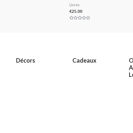
Livres
€
25.00
Rated
0
out
of
5
Décors
Cadeaux
O
A
L