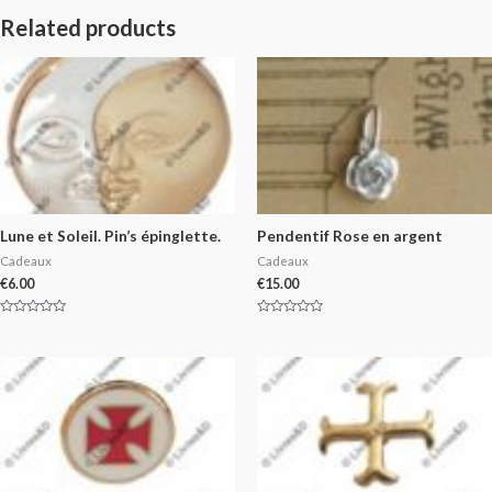
Related products
Lune et Soleil. Pin’s épinglette.
Pendentif Rose en argent
Cadeaux
Cadeaux
€
6.00
€
15.00
Rated
Rated
0
0
out
out
of
of
5
5