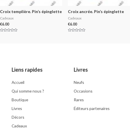
Croix templière. Pin’s épinglette
Croix ancrée. Pin’s épinglette
Cadeaux
Cadeaux
€
6.00
€
6.00
Rated
Rated
0
0
out
out
of
of
5
5
Liens rapides
Livres
Accueil
Neufs
Qui somme nous ?
Occasions
Boutique
Rares
Livres
Éditeurs partenaires
Décors
Cadeaux