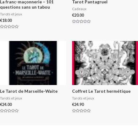
La franc-maçonnerie – 101
Tarot Pantagruel
questions sans un tabou
Cadeaux
Tarots et jeux
€
20.00
€
18.00
Rated
0
Rated
out
0
of
out
5
of
5
Le Tarot de Marseille-Waite
Coffret Le Tarot hermétique
Tarots et jeux
Tarots et jeux
€
24.00
€
24.90
Rated
Rated
0
0
out
out
of
of
5
5