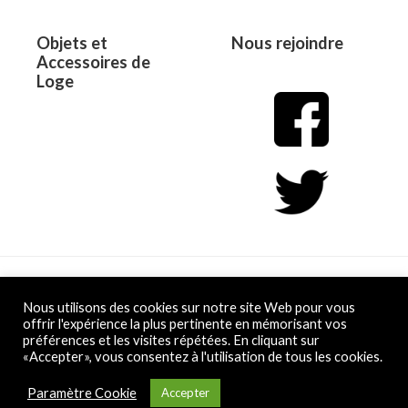
Objets et
Nous rejoindre
Accessoires de
Loge
Copyright © 2026 L&D
Nous utilisons des cookies sur notre site Web pour vous
offrir l'expérience la plus pertinente en mémorisant vos
préférences et les visites répétées. En cliquant sur
Powered by L&D
«Accepter», vous consentez à l'utilisation de tous les cookies.
Conditions Générales de Vente
Paramètre Cookie
Accepter