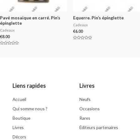
Pavé mosaïque en carré. Pin’s
Equerre. Pin’s épinglette
épinglette
Cadeaux
Cadeaux
€
6.00
€
8.00
Rated
0
Rated
out
0
of
out
5
of
5
Liens rapides
Livres
Accueil
Neufs
Qui somme nous ?
Occasions
Boutique
Rares
Livres
Éditeurs partenaires
Décors