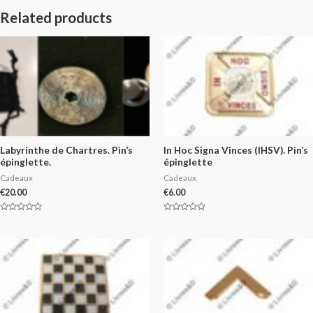
Related products
Labyrinthe de Chartres. Pin’s
In Hoc Signa Vinces (IHSV). Pin’s
épinglette.
épinglette
Cadeaux
Cadeaux
€
20.00
€
6.00
Rated
Rated
0
0
out
out
of
of
5
5