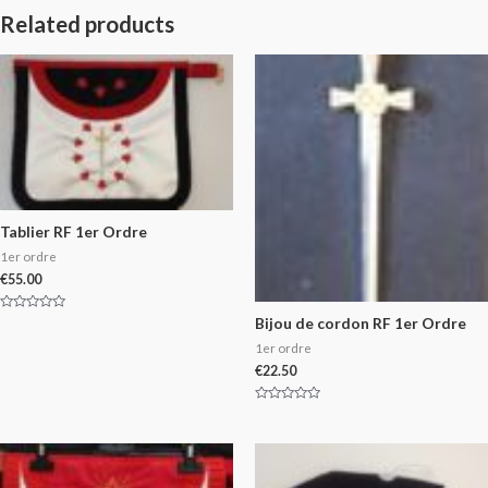
Related products
Tablier RF 1er Ordre
1er ordre
€
55.00
Rated
Bijou de cordon RF 1er Ordre
0
out
1er ordre
of
5
€
22.50
Rated
0
out
of
5