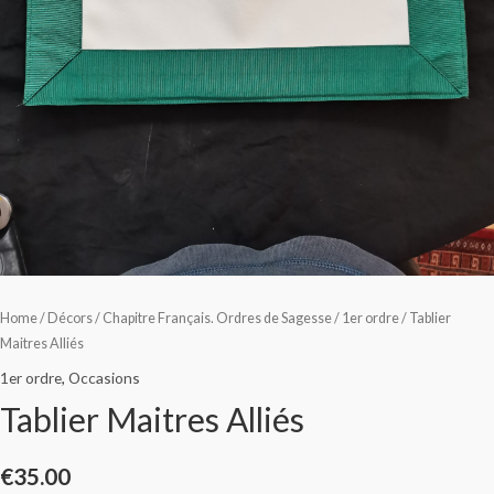
Home
/
Décors
/
Chapitre Français. Ordres de Sagesse
/
1er ordre
/ Tablier
Maitres Alliés
1er ordre
,
Occasions
Tablier Maitres Alliés
€
35.00