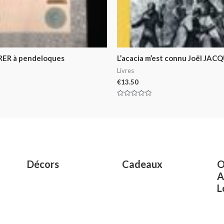
 RER à pendeloques
L’acacia m’est connu Joël JAC
Livres
€
13.50
Rated
0
out
of
5
Décors
Cadeaux
O
A
L