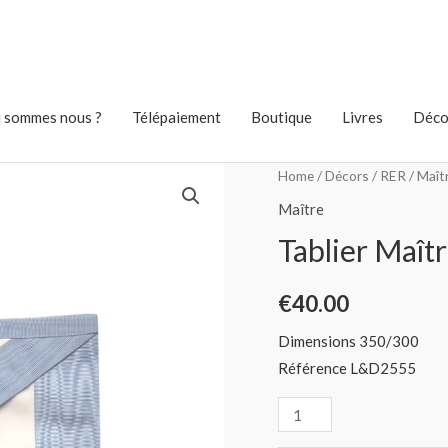
 sommes nous ?
Télépaiement
Boutique
Livres
Déco
Home
/
Décors
/
RER
/
Maît
Maître
Tablier Maîtr
€
40.00
Dimensions 350/300
Référence L&D2555