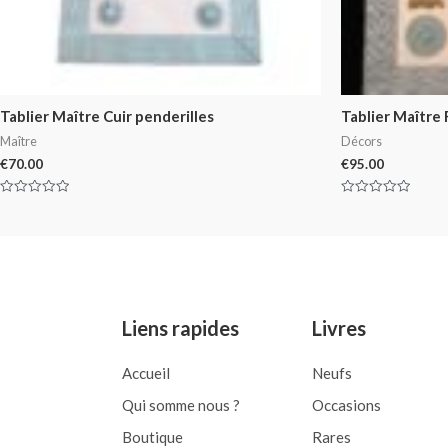
Tablier Maître Cuir penderilles
Tablier Maître
Maître
Décors
€
70.00
€
95.00
Rated
Rated
0
0
out
out
of
of
5
5
Liens rapides
Livres
Accueil
Neufs
Qui somme nous ?
Occasions
Boutique
Rares