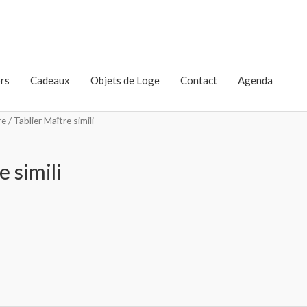
rs
Cadeaux
Objets de Loge
Contact
Agenda
re
/ Tablier Maître simili
e simili