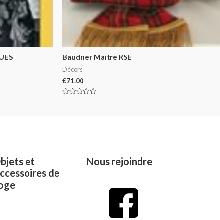
QUES
Baudrier Maitre RSE
Décors
€
71.00
Rated
0
out
of
5
bjets et
Nous rejoindre
ccessoires de
oge