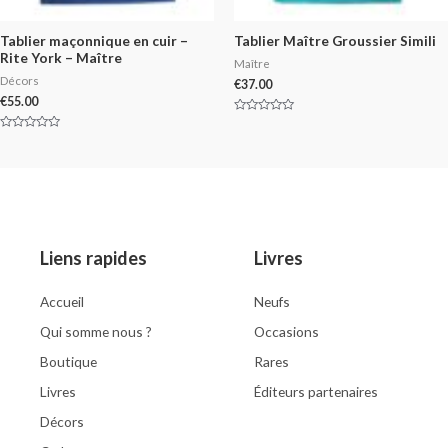
Tablier maçonnique en cuir –
Tablier Maître Groussier Simili
Rite York – Maître
Maître
Décors
€
37.00
€
55.00
Rated
0
Rated
out
0
of
out
5
of
5
Liens rapides
Livres
Accueil
Neufs
Qui somme nous ?
Occasions
Boutique
Rares
Livres
Éditeurs partenaires
Décors