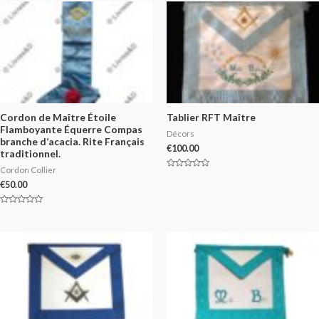
Cordon de Maître Étoile
Tablier RFT Maître
Flamboyante Équerre Compas
Décors
branche d’acacia. Rite Français
€
100.00
traditionnel.
Cordon Collier
Rated
0
€
50.00
out
of
5
Rated
0
out
of
5