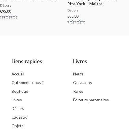
Rite York – Maître
Décors
Décors
€
95.00
€
55.00
Rated
0
Rated
out
0
of
out
5
of
5
Liens rapides
Livres
Accueil
Neufs
Qui somme nous ?
Occasions
Boutique
Rares
Livres
Éditeurs partenaires
Décors
Cadeaux
Objets