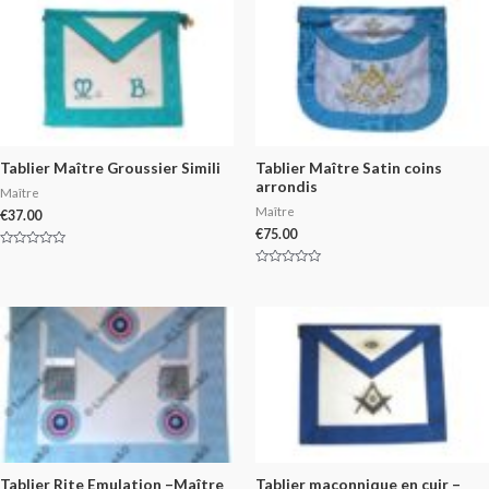
Tablier Maître Groussier Simili
Tablier Maître Satin coins
arrondis
Maître
Maître
€
37.00
€
75.00
Rated
0
Rated
out
0
of
out
5
of
5
Tablier Rite Emulation –Maître
Tablier maçonnique en cuir –