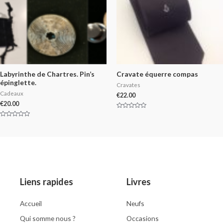
5
Labyrinthe de Chartres. Pin’s
Cravate équerre compas
épinglette.
Cravates
Cadeaux
€
22.00
€
20.00
Rated
0
Rated
out
0
of
out
5
of
5
Liens rapides
Livres
Accueil
Neufs
Qui somme nous ?
Occasions