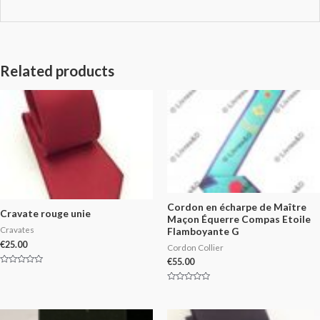
Related products
Cordon en écharpe de Maître
Cravate rouge unie
Maçon Équerre Compas Etoile
Cravates
Flamboyante G
€
25.00
Cordon Collier
€
55.00
Rated
0
out
Rated
of
0
5
out
of