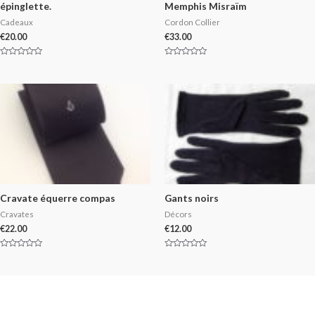
épinglette.
Memphis Misraïm
Cadeaux
Cordon Collier
€
20.00
€
33.00
Rated
Rated
0
0
out
out
of
of
5
5
Cravate équerre compas
Gants noirs
Cravates
Décors
€
22.00
€
12.00
Rated
Rated
0
0
out
out
of
of
5
5