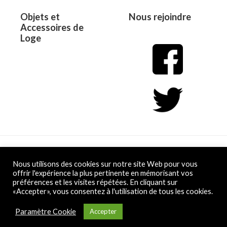
Objets et
Nous rejoindre
Accessoires de
Loge
Copyright © 2026 L&D
Nous utilisons des cookies sur notre site Web pour vous
offrir l'expérience la plus pertinente en mémorisant vos
préférences et les visites répétées. En cliquant sur
Powered by L&D
«Accepter», vous consentez à l'utilisation de tous les cookies.
Conditions Générales de Vente
Paramètre Cookie
Accepter