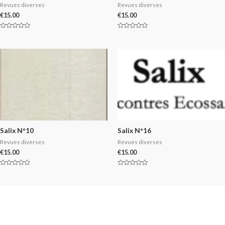
Revues diverses
Revues diverses
€
15.00
€
15.00
Rated
Rated
0
0
out
out
of
of
5
5
Salix N°10
Salix N°16
Revues diverses
Revues diverses
€
15.00
€
15.00
Rated
Rated
0
0
out
out
of
of
5
5