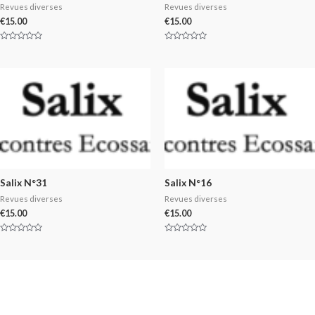
Revues diverses
Revues diverses
€
15.00
€
15.00
Rated
Rated
0
0
out
out
of
of
5
5
Salix N°31
Salix N°16
Revues diverses
Revues diverses
€
15.00
€
15.00
Rated
Rated
0
0
out
out
of
of
5
5